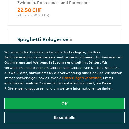
Zwiebeln, Rahmsauce und Parmesan
22,50 CHF
inkl. Pfand (0,00 CHF)
Spaghetti Bologense
Zubereitet mit Fleisch-Tomatensauce und
Wir verwenden Cookies und andere Technologien, um Dein
Parmesan
Benutzererlebnis zu verbessern und zu personalisieren, für Analysen zur
22,50 CHF
Optimierung und Werbung in Zusammenarbeit mit Dritten. Wir
inkl. Pfand (0,00 CHF)
verwenden unsere eigenen Cookies und Cookies von Dritten. Wenn Du
auf OK klickst, akzeptierst Du die Verwendung aller Cookies. Wir setzen
immer notwendige Cookies. Wähle
Einstellungen verwalten
, um zu
entscheiden, welche Cookies Du akzeptieren möchtest, um Deine
Spaghetti Carbonara
Präferenzen anzupassen und um weitere Informationen zu finden.
Zubereitet mit Speck, Zwiebeln, Ei, Rahm
und Parmesan
OK
22,50 CHF
inkl. Pfand (0,00 CHF)
Online Essen Bestellen
Essentielle